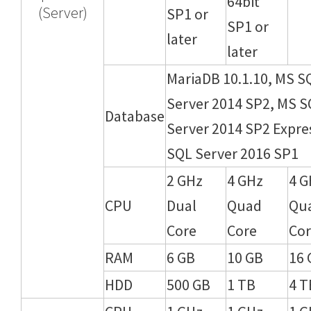
64bit
(Server)
SP1 or
SP1 or
later
later
MariaDB 10.1.10, MS S
Server 2014 SP2, MS 
Database
Server 2014 SP2 Expre
SQL Server 2016 SP1
2 GHz
4 GHz
4 G
CPU
Dual
Quad
Qu
Core
Core
Co
RAM
6 GB
10 GB
16 
HDD
500 GB
1 TB
4 T