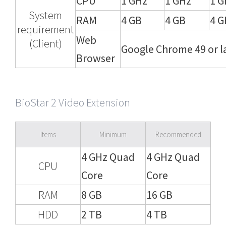
CPU
1 GHz
1 GHz
1 G
System
RAM
4 GB
4 GB
4 G
requirement
Web
(Client)
Google Chrome 49 or l
Browser
BioStar 2 Video Extension
Items
Minimum
Recommended
4 GHz Quad
4 GHz Quad
CPU
Core
Core
RAM
8 GB
16 GB
HDD
2 TB
4 TB