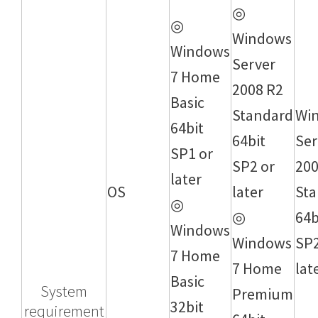
◎
◎
Windows
Windows
Server
7 Home
2008 R2
Basic
Standard
Wi
64bit
64bit
Ser
SP1 or
SP2 or
200
later
OS
later
St
◎
◎
64b
Windows
Windows
SP2
7 Home
7 Home
lat
Basic
System
Premium
32bit
requirement