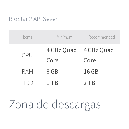
BioStar 2 API Sever
Items
Minimum
Recommended
4 GHz Quad
4 GHz Quad
CPU
Core
Core
RAM
8 GB
16 GB
HDD
1 TB
2 TB
Zona de descargas